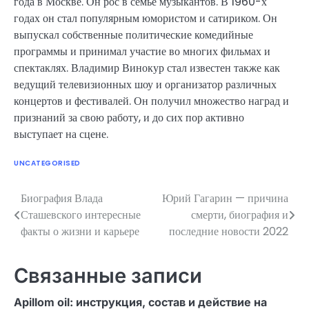
года в Москве. Он рос в семье музыкантов. В 1960-х
годах он стал популярным юмористом и сатириком. Он
выпускал собственные политические комедийные
программы и принимал участие во многих фильмах и
спектаклях. Владимир Винокур стал известен также как
ведущий телевизионных шоу и организатор различных
концертов и фестивалей. Он получил множество наград и
признаний за свою работу, и до сих пор активно
выступает на сцене.
UNCATEGORISED
Биография Влада
Юрий Гагарин — причина
Навигация
Сташевского интересные
смерти, биография и
по
факты о жизни и карьере
последние новости 2022
записям
Связанные записи
Apillom oil: инструкция, состав и действие на