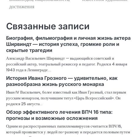
достижения
записям
Связанные записи
Биография, фильмография и личная жизнь актера
Ширвиндт — история успеха, громкие роли и
скрытые трагедии
Александр Васильевич Ширвиндт — выдающийся советский и
российский актер, театральный режиссер и педагог. Родился 4 января
1943 года в Ленинграде.…
История Ивана Грозного — удивительно, как
разнообразна жизнь русского монарха
Иван IV Васильевич, более известный как Иван Грозный, стал первым
русским монархом, получившим титул «Царь Всероссийский». Он
родился 25 августа…
Обзор эффективного лечения ВПЧ 16 типа:
прогнозы и возможные осложнения
Одним из распространенных папилломавирусов считается ВПЧ 16,
который проявляется у людей по-разному и передается половым путем