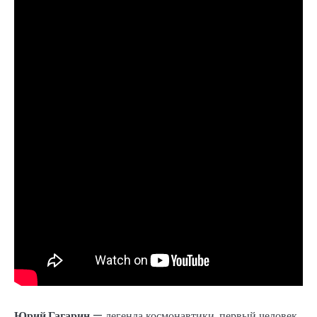
Юрий Гагарин
— легенда космонавтики, первый человек