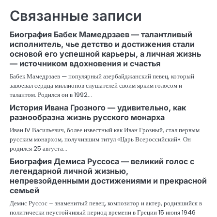
Связанные записи
Биография Бабек Мамедрзаев — талантливый
исполнитель, чье детство и достижения стали
основой его успешной карьеры, а личная жизнь
— источником вдохновения и счастья
Бабек Мамедрзаев — популярный азербайджанский певец, который
завоевал сердца миллионов слушателей своим ярким голосом и
талантом. Родился он в 1992…
История Ивана Грозного — удивительно, как
разнообразна жизнь русского монарха
Иван IV Васильевич, более известный как Иван Грозный, стал первым
русским монархом, получившим титул «Царь Всероссийский». Он
родился 25 августа…
Биография Демиса Руссоса — великий голос с
легендарной личной жизнью,
непревзойденными достижениями и прекрасной
семьей
Демис Руссос – знаменитый певец, композитор и актер, родившийся в
политически неустойчивый период времени в Греции 15 июня 1946