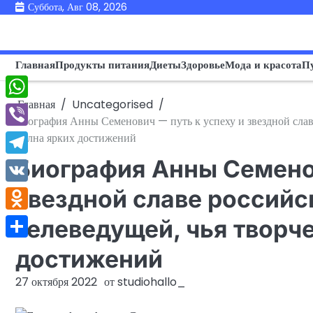
Перейти
Суббота, Авг 08, 2026
к
содержимому
Главная
Продукты питания
Диеты
Здоровье
Мода и красота
П
Главная
Uncategorised
WhatsApp
Биография Анны Семенович — путь к успеху и звездной славе
Viber
полна ярких достижений
Биография Анны Семенов
Telegram
VK
звездной славе российс
Odnoklassniki
телеведущей, чья творч
Отправить
достижений
27 октября 2022
от
studiohallo_