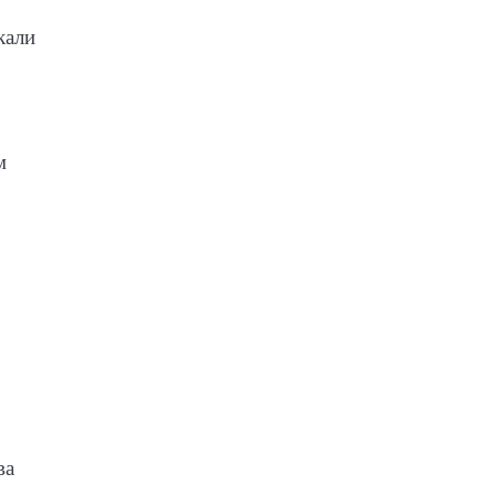
кали
м
ва