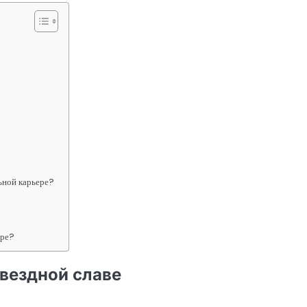
ьной карьере?
ере?
звездной славе