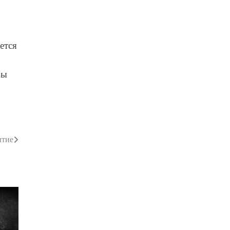
ется
вы
итие