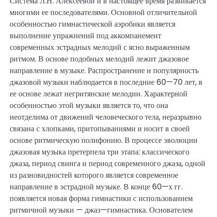
Система Л.Н. Алексеевой и в настоящее время развивается
многими ее последователями. Основной отличительной
особенностью гимнастической аэробики является
выполнение упражнений под аккомпанемент
современных эстрадных мелодий с ясно выраженным
ритмом. В основе подобных мелодий лежит джазовое
направление в музыке. Распространение и популярность
джазовой музыки наблюдается в последние 60—70 лет, в
ее основе лежат негритянские мелодии. Характерной
особенностью этой музыки является то, что она
неотделима от движений человеческого тела, неразрывно
связана с хлопками, притопываниями и носит в своей
основе ритмическую полифонию. В процессе эволюции
джазовая музыка претерпела три этапа: классического
джаза, период свинга и период современного джаза, одной
из разновидностей которого является современное
направление в эстрадной музыке. В конце 60—х гг.
появляется новая форма гимнастики с использованием
ритмичной музыки — джаз—гимнастика. Основателем