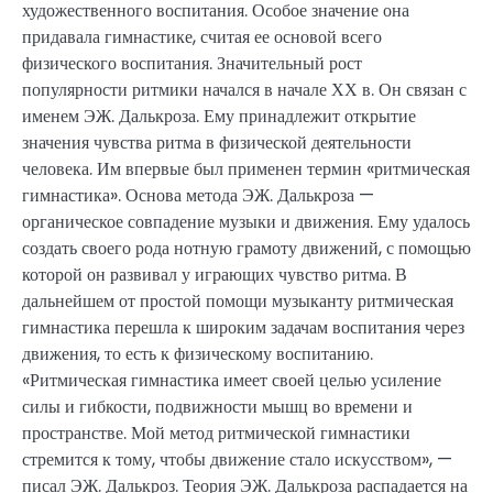
художественного воспитания. Особое значение она
придавала гимнастике, считая ее основой всего
физического воспитания. Значительный рост
популярности ритмики начался в начале ХХ в. Он связан с
именем ЭЖ. Далькроза. Ему принадлежит открытие
значения чувства ритма в физической деятельности
человека. Им впервые был применен термин «ритмическая
гимнастика». Основа метода ЭЖ. Далькроза —
органическое совпадение музыки и движения. Ему удалось
создать своего рода нотную грамоту движений, с помощью
которой он развивал у играющих чувство ритма. В
дальнейшем от простой помощи музыканту ритмическая
гимнастика перешла к широким задачам воспитания через
движения, то есть к физическому воспитанию.
«Ритмическая гимнастика имеет своей целью усиление
силы и гибкости, подвижности мышц во времени и
пространстве. Мой метод ритмической гимнастики
стремится к тому, чтобы движение стало искусством», —
писал ЭЖ. Далькроз. Теория ЭЖ. Далькроза распадается на