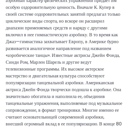
аэробный характер физических упражнений придает им
особую оздоровительную ценность. Вначале К. Купер в
своей системе оздоровительных занятий предлагал только
циклические виды спорта, но вскоре он расширил
диапазон применяемых средств и наряду с другими
включил в нее гимнастическую аэробику. В то время как
Джаз—гимнастика захватывает Европу, в Америке бурно
развивается аналогичное направление под названием
«аэробические танцы». Известные актрисы Джейн Фонда,
Синди Ром, Марлен Шарель и другие ведут
телевизионные программы. Их высокое актерское
мастерство и двигательная культура способствуют
популяризации танцевальной аэробики. Американская
актриса Джейн Фонда творчески подошла к аэробике. Она
значительно обогатила и наполнила ее, объединив
танцевальные упражнения, выполняемые под музыкальное
сопровождение, в формат тренировки. Многие именно ее
считают основательницей современной аэробики,
внесший огромный вклад в ее популяризацию. В конце 80