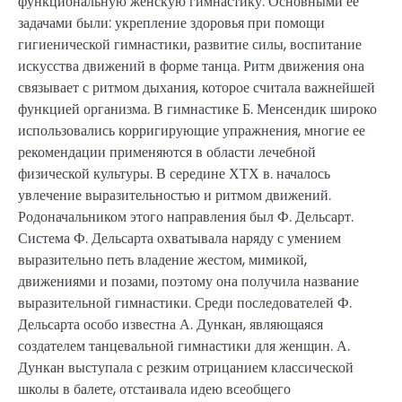
функциональную женскую гимнастику. Основными ее
задачами были: укрепление здоровья при помощи
гигиенической гимнастики, развитие силы, воспитание
искусства движений в форме танца. Ритм движения она
связывает с ритмом дыхания, которое считала важнейшей
функцией организма. В гимнастике Б. Менсендик широко
использовались корригирующие упражнения, многие ее
рекомендации применяются в области лечебной
физической культуры. В середине ХТХ в. началось
увлечение выразительностью и ритмом движений.
Родоначальником этого направления был Ф. Дельсарт.
Система Ф. Дельсарта охватывала наряду с умением
выразительно петь владение жестом, мимикой,
движениями и позами, поэтому она получила название
выразительной гимнастики. Среди последователей Ф.
Дельсарта особо известна А. Дункан, являющаяся
создателем танцевальной гимнастики для женщин. А.
Дункан выступала с резким отрицанием классической
школы в балете, отстаивала идею всеобщего