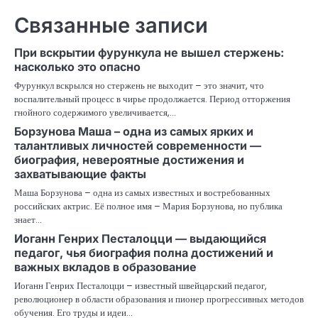
записям
Связанные записи
При вскрытии фурункула не вышел стержень:
насколько это опасно
Фурункул вскрылся но стержень не выходит – это значит, что
воспалительный процесс в чирье продолжается. Период отторжения
гнойного содержимого увеличивается,…
Борзунова Маша – одна из самых ярких и
талантливых личностей современности —
биография, невероятные достижения и
захватывающие факты
Маша Борзунова – одна из самых известных и востребованных
российских актрис. Её полное имя – Мария Борзунова, но публика
знает…
Иоганн Генрих Песталоцци — выдающийся
педагог, чья биография полна достижений и
важных вкладов в образование
Иоганн Генрих Песталоцци – известный швейцарский педагог,
революционер в области образования и пионер прогрессивных методов
обучения. Его труды и идеи…