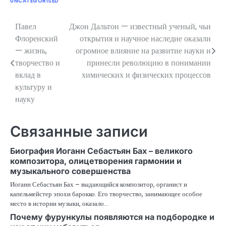
UNCATEGORISED
Павел
Джон Дальтон — известный ученый, чьи
Навигация
Флоренский
открытия и научное наследие оказали
по
— жизнь,
огромное влияние на развитие науки и
творчество и
принесли революцию в понимании
записям
вклад в
химических и физических процессов
культуру и
науку
Связанные записи
Биография Иоганн Себастьян Бах – великого
композитора, олицетворения гармонии и
музыкального совершенства
Иоганн Себастьян Бах – выдающийся композитор, органист и
капельмейстер эпохи барокко. Его творчество, занимающее особое
место в истории музыки, оказало…
Почему фурункулы появляются на подбородке и