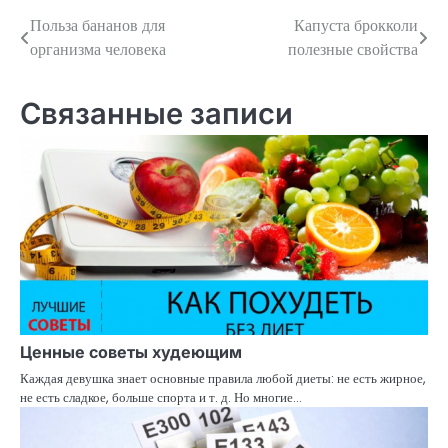
Польза бананов для
Капуста брокколи
Навигация
организма человека
полезные свойства
по
записям
Связанные записи
Ценные советы худеющим
Каждая девушка знает основные правила любой диеты: не есть жирное,
не есть сладкое, больше спорта и т. д. Но многие…