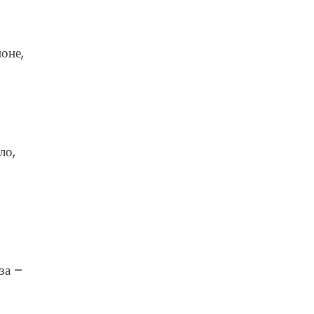
оне,
ло,
за –