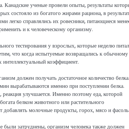
а. Канадские ученые провели опыты, результаты кото
рых состояло из богатого жирами рациона, в результат
ыми легко справлялись их ровесники, питающиеся мене
именить и к человеческому организму.
льного тестирования у взрослых, которые неделю пита
тим, что когда испытуемые возвращались к обычному
х интеллектуальный коэффициент.
ганизм должен получать достаточное количество белка
амин вырабатываются именно при поступлении белка.
 реакция улучшается. Именно поэтому еда, которой
 богата белком животного или растительного
т добавлять молочные продукты, горох, мясо и фасоль
не были затруднены, организм человека также должен