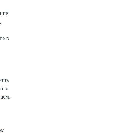
и не
,
ге в
лишь
ного
аем,
ом