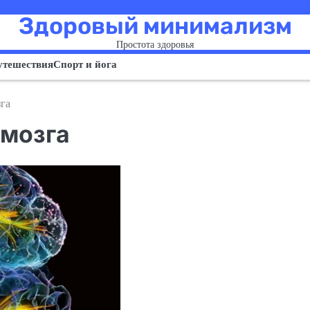
Здоровый минимализм
Простота здоровья
утешествия
Спорт и йога
га
 мозга