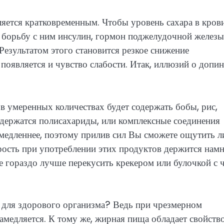
вляется кратковременным. Чтобы уровень сахара в кров
 борьбу с ним инсулин, гормон поджелудочной железы
Результатом этого становится резкое снижение
 появляется и чувство слабости. Итак, иллюзий о допин
 в умеренных количествах будет содержать бобы, рис,
одержатся полисахариды, или комплексные соединения
 медленнее, поэтому прилив сил Вы сможете ощутить 
дрость при употреблении этих продуктов держится нам
е гораздо лучше перекусить крекером или булочкой с ч
о для здорового организма? Ведь при чрезмерном
амедляется. К тому же, жирная пища обладает свойств