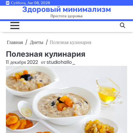
Перейти
Суббота, Авг 08, 2026
Здоровый минимализм
к
Простота здоровья
содержимому
Главная
Диеты
Полезная кулинария
Полезная кулинария
11 декабря 2022
от
studiohallo_