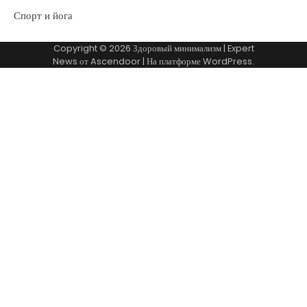
Спорт и йога
Copyright © 2026
Здоровый минимализм
| Expert
News от
Ascendoor
| На платформе
WordPress
.