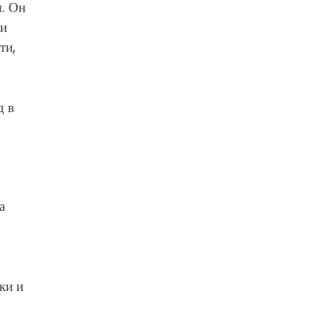
ы. Он
ти
ти,
д в
а
ки и