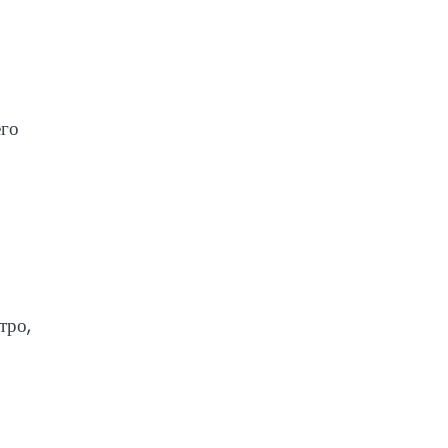
его
тро,