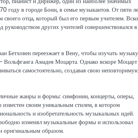
ор, пианист и дирижер, один из наиболее значимых
70 году в городе Бонн, в семье музыкантов. От пяти л
 своего отца, который был его первым учителем. Вск
од руководством других учителей совершенствовался в
 ван Бетховен переезжает в Вену, чтобы изучать музыку
 – Вольфганга Амадея Моцарта. Однако вскоре Моцарт
виваться самостоятельно, создавая свою неповториму
личные жанры и формы: симфонии, концерты, оперы,
известен своим уникальным стилем, в котором
циональность и изобретательность музыкальных идей.
свободно изменял музыкальные формы и использовал
и оригинальным образом.