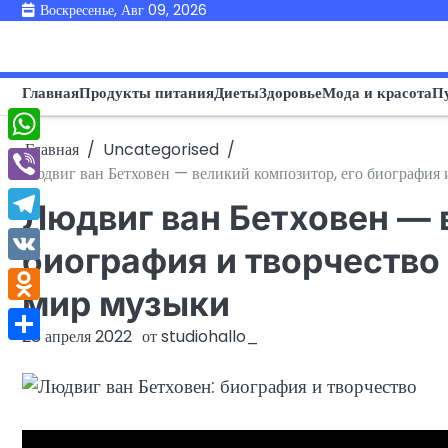
Перейти
Воскресенье, Авг 09, 2026
к
содержимому
Главная
Продукты питания
Диеты
Здоровье
Мода и красота
П
Главная
Uncategorised
WhatsApp
Людвиг ван Бетховен — великий композитор, его биография
Viber
Людвиг ван Бетховен — 
Telegram
биография и творчеств
VK
мир музыки
Odnoklassniki
28 апреля 2022
от
studiohallo_
Отправить