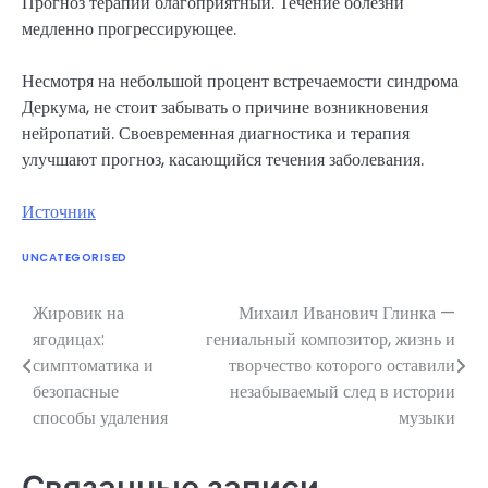
Прогноз терапии благоприятный. Течение болезни
медленно прогрессирующее.
Несмотря на небольшой процент встречаемости синдрома
Деркума, не стоит забывать о причине возникновения
нейропатий. Своевременная диагностика и терапия
улучшают прогноз, касающийся течения заболевания.
Источник
UNCATEGORISED
Жировик на
Михаил Иванович Глинка —
Навигация
ягодицах:
гениальный композитор, жизнь и
по
симптоматика и
творчество которого оставили
безопасные
незабываемый след в истории
записям
способы удаления
музыки
Связанные записи