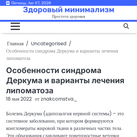
Перейти
Пятница, Авг 07, 2026
Здоровый минимализм
к
Простота здоровья
содержимому
Главная
Uncategorised
Особенности синдрома Деркума и варианты лечения
липоматоза
Особенности синдрома
Деркума и варианты лечения
липоматоза
18 мая 2022
от
znakcomstva_
Болезнь Деркума (адипозалгия нервной системы) – это
системное заболевание, при котором формируются
конгломераты жировой ткани в различных частях тела.
Эти образования сдавливают поверхностные веточки