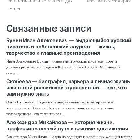
таинственный континент для
избавиться от чирия
записям
мира
Связанные записи
Бунин Иван Алексеевич — выдающийся русский
писатель и нобелевский лауреат — жизнь,
творчество и главные произведения
Иван Алексеевич Бунин — известный русский писатель, поэт и
драматург, который родился 10 октября 1870 года в Воронеже, в
семье…
Скобеева — биография, карьера и личная жизнь
известной российской журналистки — все, что
вам нужно знать
Ольга Скобеева — одна из самых знаменитых и авторитетных
журналисток в России. Ее таланты не ограничиваются только
телевидением. Эта талантливая…
Александра Михайлова — история жизни,
профессиональный путь и важные достижения
Александра Михайлова – одна из ведущих и успешных женщин в мире