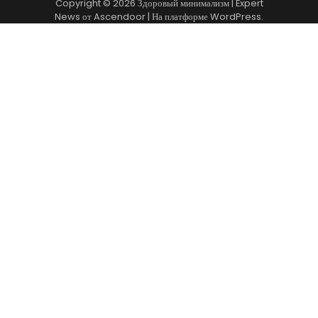
Copyright © 2026
Здоровый минимализм
| Expert
News от
Ascendoor
| На платформе
WordPress
.