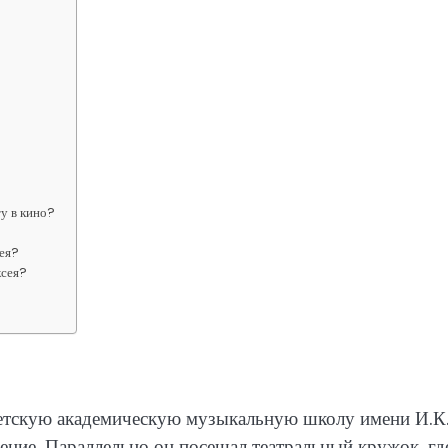
у в кино?
сея?
ксея?
етскую академическую музыкальную школу имени И.К
пение. Параллельно он посещал театральный кружок, гд