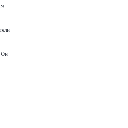
ым
тели
. Он