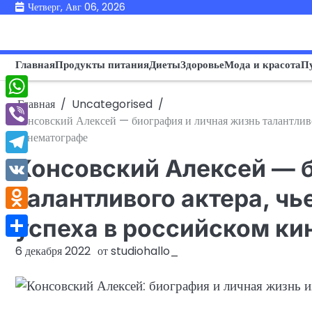
Перейти
Четверг, Авг 06, 2026
к
содержимому
Главная
Продукты питания
Диеты
Здоровье
Мода и красота
П
Главная
Uncategorised
WhatsApp
Консовский Алексей — биография и личная жизнь талантливог
Viber
кинематографе
Консовский Алексей — 
Telegram
VK
талантливого актера, ч
Odnoklassniki
успеха в российском к
Отправить
6 декабря 2022
от
studiohallo_