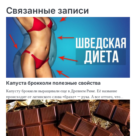
записям
Связанные записи
Капуста брокколи полезные свойства
Капусту брокколи выращивали еще в Древнем Риме. Её название
происходит от латинского слова «брахе» — рука. А все оттого, что…