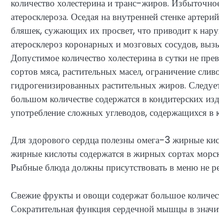
количество холестерина и транс-жиров. Избыточное
атеросклероза. Оседая на внутренней стенке артери
бляшек, сужающих их просвет, что приводит к нар
атеросклероз коронарных и мозговых сосудов, вызы
Допустимое количество холестерина в сутки не пр
сортов мяса, растительных масел, ограничение слив
гидрогенизированных растительных жиров. Следует
большом количестве содержатся в кондитерских изд
употребление сложных углеводов, содержащихся в к
Для здорового сердца полезны омега-3 жирные кис
жирные кислоты содержатся в жирных сортах морск
Рыбные блюда должны присутствовать в меню не реж
Свежие фрукты и овощи содержат большое количест
Сократительная функция сердечной мышцы в значит