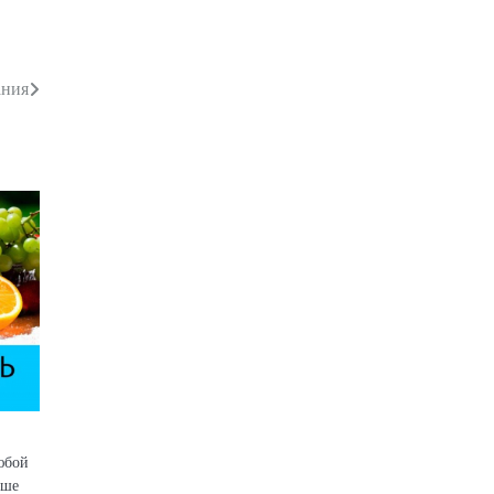
ания
юбой
ьше