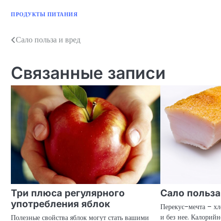
ПРОДУКТЫ ПИТАНИЯ
Сало польза и вред
Навигация
по
Связанные записи
записям
Три плюса регулярного
Сало польза
употребления яблок
Перекус-мечта – хле
и без нее. Калорийн
Полезные свойства яблок могут стать вашими