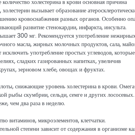
 количество холестерина в крови основная причина
й, холестерин вызывает образование атеросклеротическ
ушению кровоснабжения разных органов. Особенно оп
вающий развитие стенокардии, инфаркта, инсульта.
евышает 300 мг. Рекомендуется употребление нежирны
очного масла, жирных молочных продуктов, сала, майо
 исключить употребление простых углеводов, которые
елиях, сладких газированных напитках, увеличив
рупах, зерновом хлебе, овощах и фруктах.
лоты, снижающие уровень холестерина в крови. Омег
ой рыбы скумбрии, сельди, семге и других лососевых.
е, чем два раза в неделю.
во витаминов, микроэлементов, клетчатки.
ельной степени зависит от содержания в организме ка