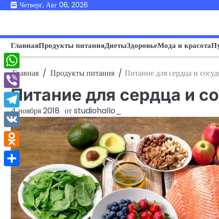
Перейти
Четверг, Авг 06, 2026
к
содержимому
Главная
Продукты питания
Диеты
Здоровье
Мода и красота
П
Главная
Продукты питания
Питание для сердца и сосуд
WhatsApp
Питание для сердца и с
Viber
4 ноября 2018
от
studiohallo_
Telegram
VK
Odnoklassniki
Отправить