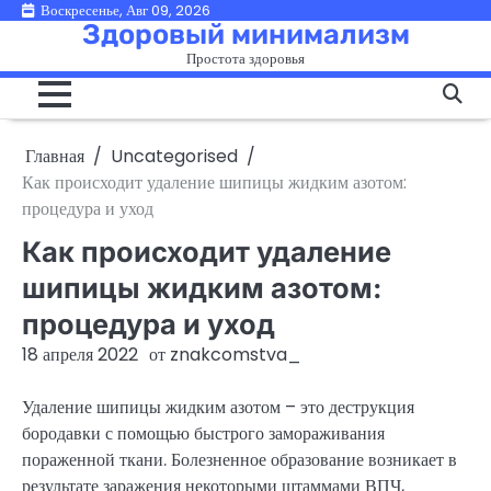
Перейти
Воскресенье, Авг 09, 2026
Здоровый минимализм
к
Простота здоровья
содержимому
Главная
Uncategorised
Как происходит удаление шипицы жидким азотом:
процедура и уход
Как происходит удаление
шипицы жидким азотом:
процедура и уход
18 апреля 2022
от
znakcomstva_
Удаление шипицы жидким азотом – это деструкция
бородавки с помощью быстрого замораживания
пораженной ткани. Болезненное образование возникает в
результате заражения некоторыми штаммами ВПЧ,