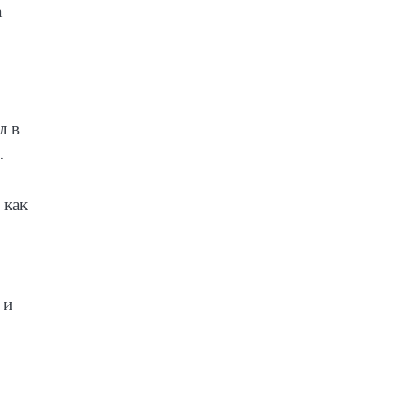
а
л в
.
 как
 и