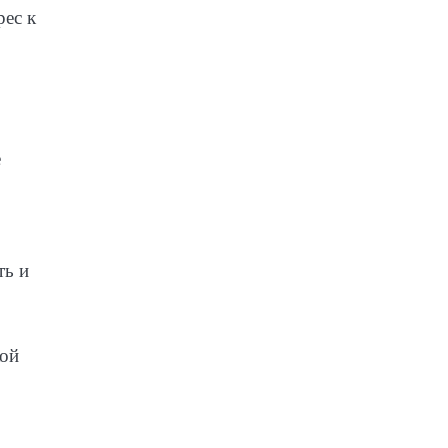
рес к
е
ть и
кой