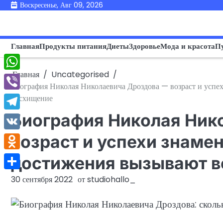
Перейти
Воскресенье, Авг 09, 2026
к
содержимому
Главная
Продукты питания
Диеты
Здоровье
Мода и красота
П
Главная
Uncategorised
WhatsApp
Биография Николая Николаевича Дроздова — возраст и успе
Viber
восхищение
Биография Николая Ник
Telegram
VK
возраст и успехи знамен
Odnoklassniki
достижения вызывают 
Отправить
30 сентября 2022
от
studiohallo_