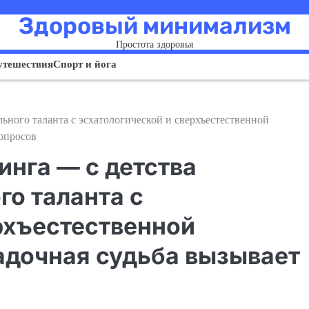
Здоровый минимализм
Простота здоровья
утешествия
Спорт и йога
ьного таланта с эсхатологической и сверхъестественной
вопросов
нга — с детства
го таланта с
рхъестественной
гадочная судьба вызывает