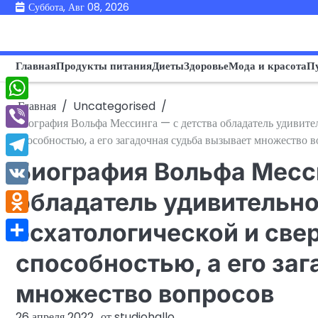
Перейти
Суббота, Авг 08, 2026
к
содержимому
Главная
Продукты питания
Диеты
Здоровье
Мода и красота
П
Главная
Uncategorised
WhatsApp
Биография Вольфа Мессинга — с детства обладатель удивител
Viber
способностью, а его загадочная судьба вызывает множество 
Биография Вольфа Месси
Telegram
VK
обладатель удивительно
Odnoklassniki
эсхатологической и све
Отправить
способностью, а его за
множество вопросов
26 апреля 2022
от
studiohallo_