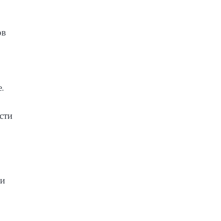
ов
.
сти
 и