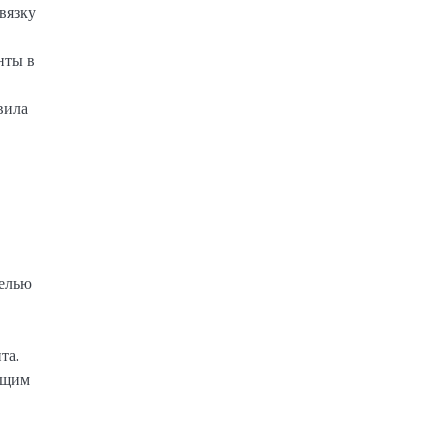
вязку
нты в
вила
целью
та.
ющим