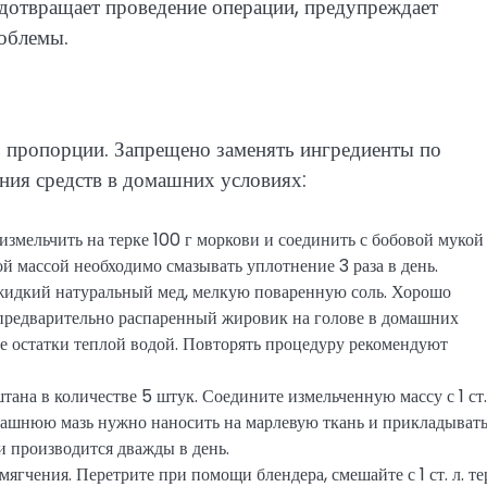
едотвращает проведение операции, предупреждает
облемы.
 пропорции. Запрещено заменять ингредиенты по
ния средств в домашних условиях:
измельчить на терке 100 г моркови и соединить с бобовой мукой
й массой необходимо смазывать уплотнение 3 раза в день.
 жидкий натуральный мед, мелкую поваренную соль. Хорошо
а предварительно распаренный жировик на голове в домашних
те остатки теплой водой. Повторять процедуру рекомендуют
ана в количестве 5 штук. Соедините измельченную массу с 1 ст.
Домашнюю мазь нужно наносить на марлевую ткань и прикладывать
и производится дважды в день.
ягчения. Перетрите при помощи блендера, смешайте с 1 ст. л. те