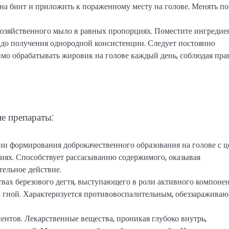
на бинт и приложить к пораженному месту на голове. Менять по
 хозяйственного мыло в равных пропорциях. Поместите ингредие
о до получения однородной консистенции. Следует постоянно
о обрабатывать жировик на голове каждый день, соблюдая пра
е препараты:
ии формирования доброкачественного образования на голове с 
виях. Способствует рассасыванию содержимого, оказывая
ельное действие.
вах березового дегтя, выступающего в роли активного компонен
, гной. Характеризуется противовоспалительным, обеззаражива
ентов. Лекарственные вещества, проникая глубоко внутрь,