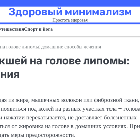
Здоровый минимализм
Простота здоровья
утешествия
Спорт и йога
 на голове липомы: домашние способы лечения
икшей на голове липомы:
ения
щая из жира, мышечных волокон или фиброзной ткани,
появиться под кожей на разных участках тела – голова
ри нажатии перекатывается, не доставляет болезненных
ься от жировика на голове в домашних условиях. При
дать меры предосторожности.