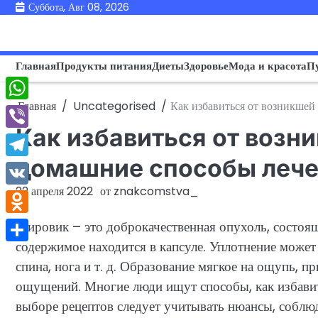
Перейти
Суббота, Авг 08, 2026
к
содержимому
Главная
Продукты питания
Диеты
Здоровье
Мода и красота
П
Главная
Uncategorised
Как избавиться от возникшей
WhatsApp
Как избавиться от возн
Viber
домашние способы леч
Telegram
22 апреля 2022
от
znakcomstva_
VK
Odnoklassniki
Жировик – это доброкачественная опухоль, состоя
содержимое находится в капсуле. Уплотнение может 
Отправить
спина, нога и т. д. Образование мягкое на ощупь, п
ощущений. Многие люди ищут способы, как избавит
выборе рецептов следует учитывать нюансы, соблю