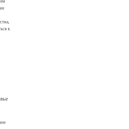
ким
ан
ства,
ься к
овье
ние