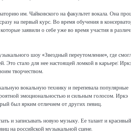
аторию им. Чайковского на факультет вокала. Она про
разу на первый курс. Во время обучения в консерват
которые заявили о себе уже во время участия в разли
узыкального шоу «Звездный переутомление», где смог
й. Это стало для нее настоящей ломкой в карьере: Ирк
своим творчеством.
кальную вокальную технику и перепевала популярные
вероятной эмоциональностью и сильным голосом. Иркэ
торый был ярким отличием от других певиц.
ать и записывать новую музыку. Ее талант и красивы
евиц на российской музыкальной сцене.