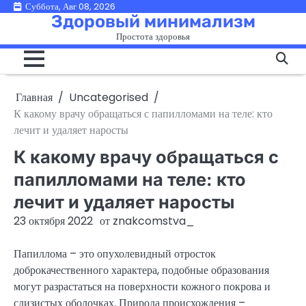
Перейти
Суббота, Авг 08, 2026
Здоровый минимализм
к
Простота здоровья
содержимому
Главная
Uncategorised
К какому врачу обращаться с папилломами на теле: кто
лечит и удаляет наросты
К какому врачу обращаться с
папилломами на теле: кто
лечит и удаляет наросты
23 октября 2022
от
znakcomstva_
Папиллома – это опухолевидный отросток
доброкачественного характера, подобные образования
могут разрастаться на поверхности кожного покрова и
слизистых оболочках. Природа происхождения –