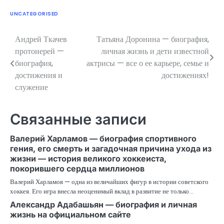
UNCATEGORISED
Андрей Ткачев
Татьяна Доронина — биография,
Навигация
протоиерей —
личная жизнь и дети известной
по
биография,
актрисы — все о ее карьере, семье и
достижения и
достижениях!
записям
служение
Связанные записи
Валерий Харламов — биография спортивного
гения, его смерть и загадочная причина ухода из
жизни — история великого хоккеиста,
покорившего сердца миллионов
Валерий Харламов — одна из величайших фигур в истории советского
хоккея. Его игра внесла неоценимый вклад в развитие не только…
Александр Адабашьян — биография и личная
жизнь на официальном сайте