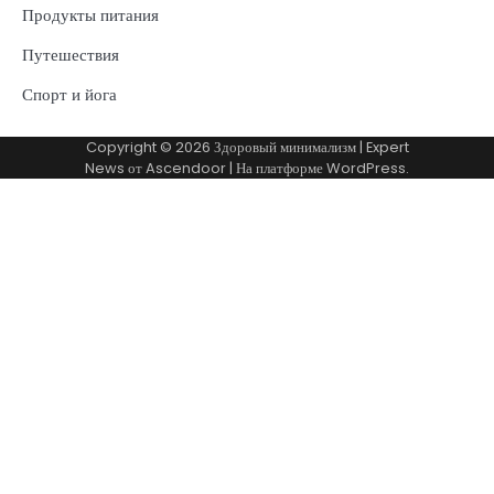
Продукты питания
Путешествия
Спорт и йога
Copyright © 2026
Здоровый минимализм
| Expert
News от
Ascendoor
| На платформе
WordPress
.