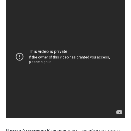
Рамзан Ахматович Кадыров
– выдающийся политик и