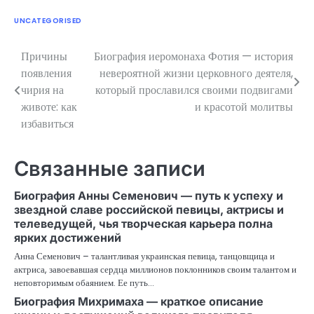
UNCATEGORISED
Причины
Биография иеромонаха Фотия — история
Навигация
появления
невероятной жизни церковного деятеля,
по
чирия на
который прославился своими подвигами
животе: как
и красотой молитвы
записям
избавиться
Связанные записи
Биография Анны Семенович — путь к успеху и
звездной славе российской певицы, актрисы и
телеведущей, чья творческая карьера полна
ярких достижений
Анна Семенович – талантливая украинская певица, танцовщица и
актриса, завоевавшая сердца миллионов поклонников своим талантом и
неповторимым обаянием. Ее путь…
Биография Михримаха — краткое описание