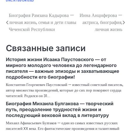
UNCATEGORISED
Биография Рамзана Кадырова —
Инна Анциферова —
Навигация
личная жизнь, семья и дети главы
актриса, биография,
по
Чеченской Республики
личная жизнь
записям
Связанные записи
История жизни Исаака Паустовского — от
мирного молодого человека до легендарного
писателя — важные эпизоды и захватывающие
подробности его биографии!
Константин Георгиевич Паустовский — известный советский писатель,
автор множества произведений, которые до сих пор покоряют сердца
читателей. Родился он 31…
Биография Михаила Булгакова — творческий
путь, преодоление трудностей жизни и
последующий вековой вклад в литературу
Михаил Афанасьевич Булгаков — один из самых известных русских
писателей XX века. Его фантастические произведения и талантливый