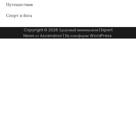
Путешествия
Спорт и йога
Copyright © 2026
Здоровый минимализм
| Expert
News от
Ascendoor
| На платформе
WordPress
.