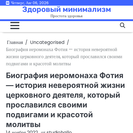
Перейти
Четверг, Авг 06, 2026
Здоровый минимализм
к
Простота здоровья
содержимому
Главная
Uncategorised
Биография иеромонаха Фотия — история невероятной
жизни церковного деятеля, который прославился своими
подвигами и красотой молитвы
Биография иеромонаха Фотия
— история невероятной жизни
церковного деятеля, который
прославился своими
подвигами и красотой
молитвы
14 ноября 2022
от
studiohallo_