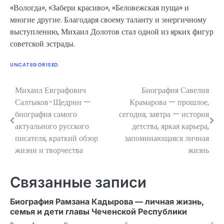
«Вологда», «Забери красиво», «Беловежская пуща» и
многие другие. Благодаря своему таланту и энергичному
выступлению, Михаил Долотов стал одной из ярких фигур
советской эстрады.
UNCATEGORISED
Михаил Евграфович
Биография Савелия
Навигация
Салтыков-Щедрин —
Крамарова — прошлое,
по
биография самого
сегодня, завтра — история
актуального русского
детства, яркая карьера,
записям
писателя, краткий обзор
запоминающаяся личная
жизни и творчества
жизнь
Связанные записи
Биография Рамзана Кадырова — личная жизнь,
семья и дети главы Чеченской Республики