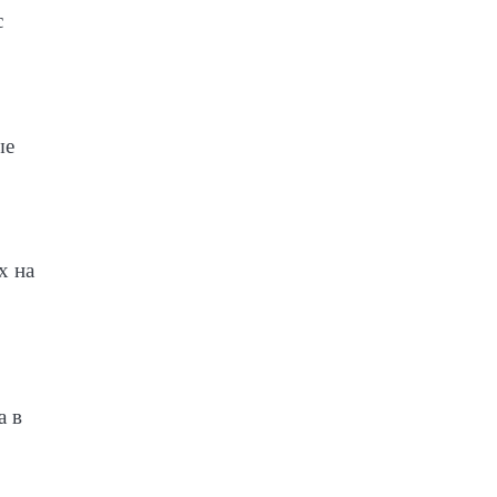
с
ые
х на
а в