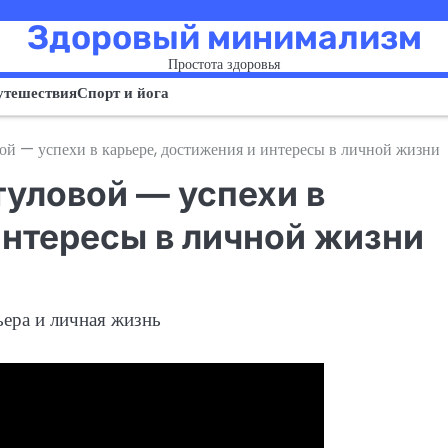
Здоровый минимализм
Простота здоровья
утешествия
Спорт и йога
й — успехи в карьере, достижения и интересы в личной жизни
уловой — успехи в
интересы в личной жизни