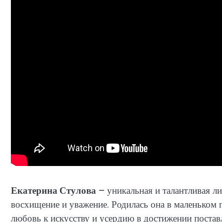
Екатерина Стулова
– уникальная и талантливая л
восхищение и уважение. Родилась она в маленьком г
любовь к искусству и усердию в достижении постав