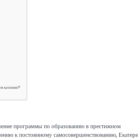
ом катании?
шение программы по образованию в престижном
млению к постоянному самосовершенствованию, Екатер