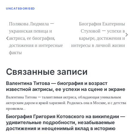
UNCATEGORISED
Полякова Людмила —
Биография Екатерины
Навигация
украинская певица и
Стуловой — успехи в
по
актриса, ее биография,
карьере, достижения и
достижения и интересные
интересы в личной жизни
записям
факты
Связанные записи
Валентина Титова — биография и возраст
известной актрисы, ее успехи на сцене и экране
Валентина Титова — талантливая актриса, обладающая уникальным
актерским даром и яркой харизмой. Родилась она в Москве, и с детства
проявляла…
Биография Григория Котовского на википедии —
удивительные подробности, незабываемые
достижения и неоценимый вклад в историю