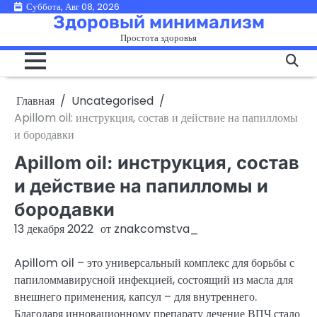
Перейти
Суббота, Авг 08, 2026
Здоровый минимализм
к
Простота здоровья
содержимому
Главная
Uncategorised
Apillom oil: инструкция, состав и действие на папилломы
и бородавки
Apillom oil: инструкция, состав
и действие на папилломы и
бородавки
13 декабря 2022
от
znakcomstva_
Apillom oil – это универсальный комплекс для борьбы с
папиломмавирусной инфекцией, состоящий из масла для
внешнего применения, капсул – для внутреннего.
Благодаря инновационному препарату лечение ВПЧ стало