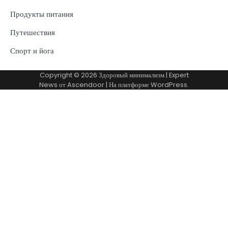
Продукты питания
Путешествия
Спорт и йога
Copyright © 2026
Здоровый минимализм
| Expert
News от
Ascendoor
| На платформе
WordPress
.