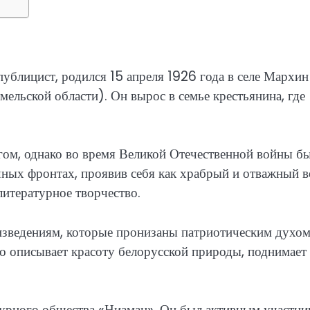
ублицист, родился 15 апреля 1926 года в селе Мархин
ельской области). Он вырос в семье крестьянина, где
гом, однако во время Великой Отечественной войны б
чных фронтах, проявив себя как храбрый и отважный в
литературное творчество.
оизведениям, которые пронизаны патриотическим духом
о описывает красоту белорусской природы, поднимает
атурного общества «Ниаман». Он был активным участн