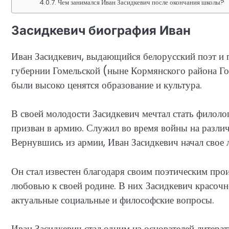
Чем занимался Иван Засидкевич после окончания школы?
Засидкевич биография Иван
Иван Засидкевич, выдающийся белорусский поэт и п
губернии Гомельской (ныне Кормянского района Гом
были высоко ценятся образование и культура.
В своей молодости Засидкевич мечтал стать филоло
призван в армию. Служил во время войны на разли
Вернувшись из армии, Иван Засидкевич начал свое 
Он стал известен благодаря своим поэтическим пр
любовью к своей родине. В них Засидкевич красочн
актуальные социальные и философские вопросы.
Иван Засидкевич стал одним из основателей литер