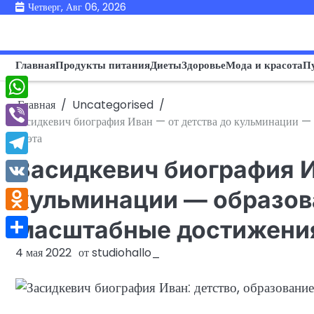
Перейти
Четверг, Авг 06, 2026
к
содержимому
Главная
Продукты питания
Диеты
Здоровье
Мода и красота
П
Главная
Uncategorised
WhatsApp
Засидкевич биография Иван — от детства до кульминации — 
Viber
поэта
Засидкевич биография И
Telegram
VK
кульминации — образова
Odnoklassniki
масштабные достижения
Отправить
4 мая 2022
от
studiohallo_