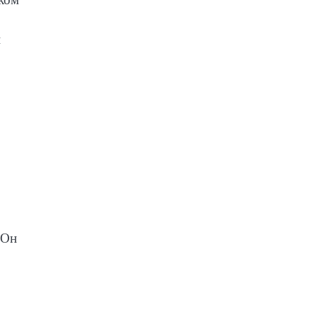
й
 Он