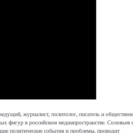
ведущий, журналист, политолог, писатель и обществе
тных фигур в российском медиапространстве. Соловьев 
щие политические события и проблемы, проводит