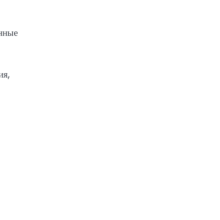
енные
ия,