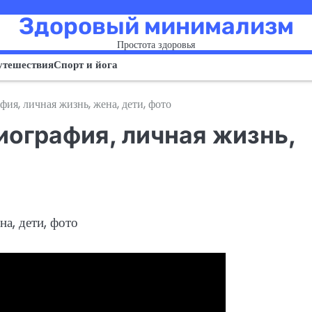
Здоровый минимализм
Простота здоровья
утешествия
Спорт и йога
ия, личная жизнь, жена, дети, фото
ография, личная жизнь,