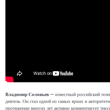
Владимир Соловьев
— известный российский теле
деятель. Он стал одной из самых ярких и авторите
протяжении многих лет активно комментирует теку