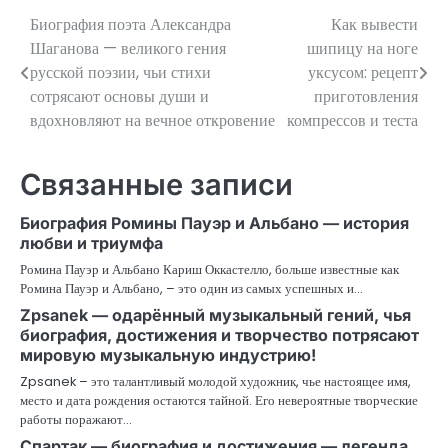
Биография поэта Александра
Как вывести
Навигация
Шаганова — великого гения
шипицу на ноге
по
русской поэзии, чьи стихи
уксусом: рецепт
сотрясают основы души и
приготовления
записям
вдохновляют на вечное откровение
компрессов и теста
Связанные записи
Биография Ромины Пауэр и Альбано — история
любви и триумфа
Ромина Пауэр и Альбано Кариш Оккастелло, больше известные как
Ромина Пауэр и Альбано, – это один из самых успешных и…
Zpsanek — одарённый музыкальный гений, чья
биография, достижения и творчество потрясают
мировую музыкальную индустрию!
Zpsanek – это талантливый молодой художник, чье настоящее имя,
место и дата рождения остаются тайной. Его невероятные творческие
работы поражают…
Спартак — биография и достижения — легенда