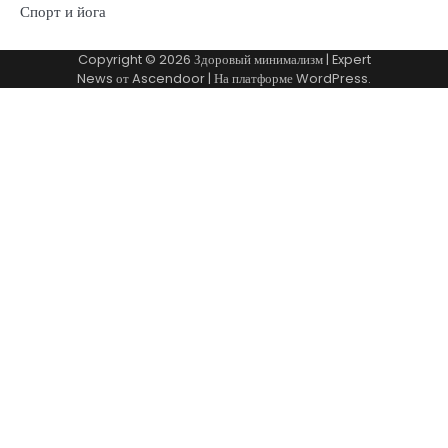
Спорт и йога
Copyright © 2026
Здоровый минимализм
| Expert
News от
Ascendoor
| На платформе
WordPress
.