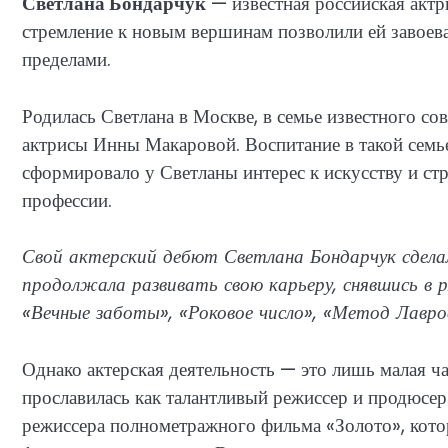
Светлана Бондарчук
— известная российская актри
стремление к новым вершинам позволили ей завоеват
пределами.
Родилась Светлана в Москве, в семье известного со
актрисы Инны Макаровой. Воспитание в такой семье,
сформировало у Светланы интерес к искусству и ст
профессии.
Свой актерский дебют Светлана Бондарчук сделал
продолжала развивать свою карьеру, снявшись в 
«Вечные заботы», «Роковое число», «Метод Лавро
Однако актерская деятельность — это лишь малая ча
прославилась как талантливый режиссер и продюсер
режиссера полнометражного фильма «Золото», кот