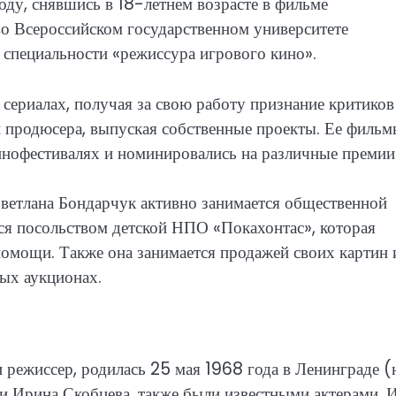
оду, снявшись в 18-летнем возрасте в фильме
во Всероссийском государственном университете
специальности «режиссура игрового кино».
 сериалах, получая за свою работу признание критиков
 и продюсера, выпуская собственные проекты. Ее филь
нофестивалях и номинировались на различные премии
Светлана Бондарчук активно занимается общественной
ся посольством детской НПО «Покахонтас», которая
омощи. Также она занимается продажей своих картин 
ых аукционах.
и режиссер, родилась 25 мая 1968 года в Ленинграде 
и Ирина Скобцева, также были известными актерами. 