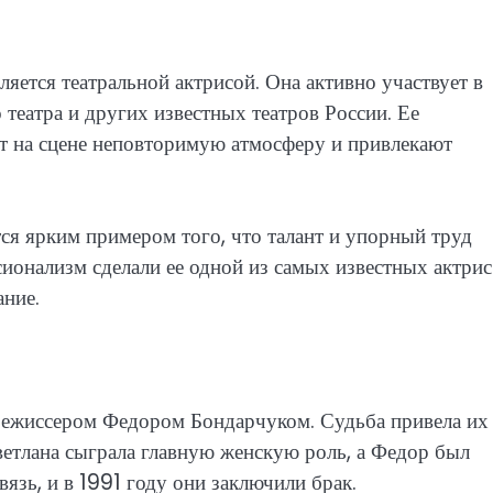
яется театральной актрисой. Она активно участвует в
театра и других известных театров России. Ее
т на сцене неповторимую атмосферу и привлекают
тся ярким примером того, что талант и упорный труд
сионализм сделали ее одной из самых известных актрис
ание.
режиссером Федором Бондарчуком. Судьба привела их
ветлана сыграла главную женскую роль, а Федор был
вязь, и в 1991 году они заключили брак.