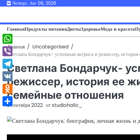
Перейти
Четверг, Авг 06, 2026
к
содержимому
Главная
Продукты питания
Диеты
Здоровье
Мода и красота
П
Главная
Uncategorised
WhatsApp
Светлана Бондарчук- успешная актриса и режиссер, история
Viber
Светлана Бондарчук- ус
Telegram
режиссер, история ее ж
VK
семейные отношения
Odnoklassniki
8 сентября 2022
от
studiohallo_
Отправить