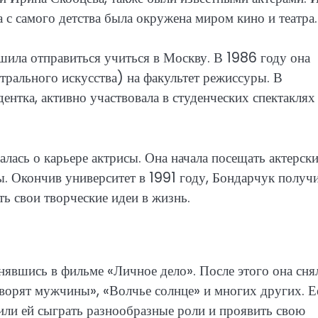
а с самого детства была окружена миром кино и театра.
шила отправиться учиться в Москву. В 1986 году она
рального искусства) на факультет режиссуры. В
дентка, активно участвовала в студенческих спектаклях
ась о карьере актрисы. Она начала посещать актерск
ы. Окончив университет в 1991 году, Бондарчук получ
ь свои творческие идеи в жизнь.
снявшись в фильме «Личное дело». После этого она сня
говорят мужчины», «Волчье солнце» и многих других. Е
или ей сыграть разнообразные роли и проявить свою