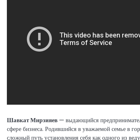
Шавкат Мирзияев
— выдающийся предпринимател
сфере бизнеса. Родившийся в уважаемой семье в го
сложный путь установления себя как одного из вед