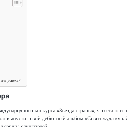
тичь успеха?
ера
дународного конкурса «Звезда страны», что стало ег
о он выпустил свой дебютный альбом «Севги жуда куча
л сердца слушателей.