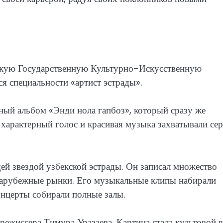
скую Государственную Культурно-Искусственную
я специальности «артист эстрады».
ый альбом «Энди нола гапбоз», который сразу же
характерный голос и красивая музыка захватывали се
щей звездой узбекской эстрады. Он записал множество
 зарубежные рынки. Его музыкальные клипы набирали
нцерты собирали полные залы.
ежиссера Тимура Уразаева. Картина стала культовой в