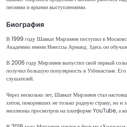
песнями и яркими выступлениями.
Биография
В 1999 году Шавкат Мирзияев поступил в Москов
Академию имени Инесссы Арманд. Здесь он обучалс
В 2006 году Мирзияев выпустил свой первый сольн
получил большую популярность в Узбекистане. Его 
слушателей.
Через несколько лет, Шавкат Мирзияев стал настоя
хитов, покоривших не только родную страну, но и
миллионы просмотров на платформе YouTube, а ко
В 2016 году Мирзияев снялся в фильме «Хижрана» р