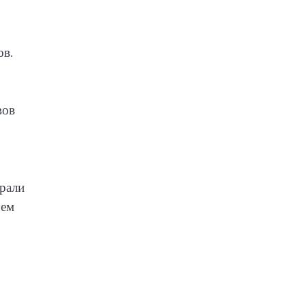
ов.
вов
ирали
чем