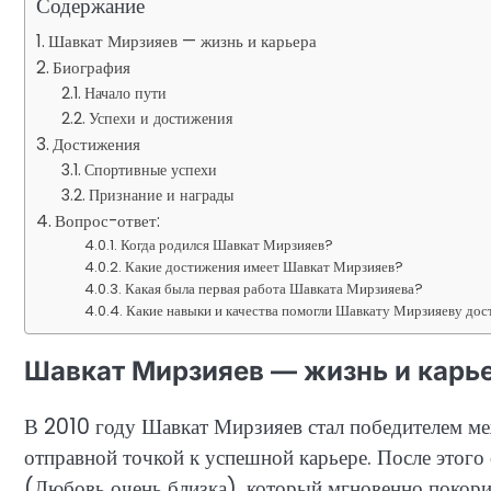
Содержание
Шавкат Мирзияев — жизнь и карьера
Биография
Начало пути
Успехи и достижения
Достижения
Спортивные успехи
Признание и награды
Вопрос-ответ:
Когда родился Шавкат Мирзияев?
Какие достижения имеет Шавкат Мирзияев?
Какая была первая работа Шавката Мирзияева?
Какие навыки и качества помогли Шавкату Мирзияеву дос
Шавкат Мирзияев — жизнь и карь
В 2010 году Шавкат Мирзияев стал победителем меж
отправной точкой к успешной карьере. После этог
(Любовь очень близка), который мгновенно покори