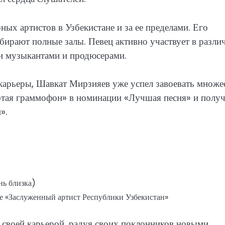
ых артистов в Узбекистане и за ее пределами. Его
бирают полные залы. Певец активно участвует в разл
и музыкантами и продюсерами.
арьеры, Шавкат Мирзияев уже успел завоевать множе
лотая граммофон» в номинации «Лучшая песня» и полу
».
нь близка)
ие «Заслуженный артист Республики Узбекистан»
 своей карьерой, радуя своих поклонников новыми