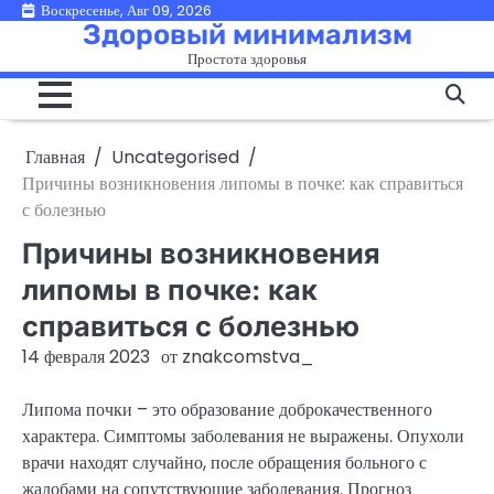
Перейти
Воскресенье, Авг 09, 2026
Здоровый минимализм
к
Простота здоровья
содержимому
Главная
Uncategorised
Причины возникновения липомы в почке: как справиться
с болезнью
Причины возникновения
липомы в почке: как
справиться с болезнью
14 февраля 2023
от
znakcomstva_
Липома почки – это образование доброкачественного
характера. Симптомы заболевания не выражены. Опухоли
врачи находят случайно, после обращения больного с
жалобами на сопутствующие заболевания. Прогноз