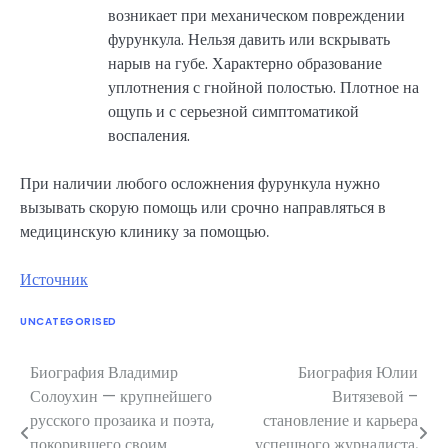
возникает при механическом повреждении
фурункула. Нельзя давить или вскрывать
нарыв на губе. Характерно образование
уплотнения с гнойной полостью. Плотное на
ощупь и с серьезной симптоматикой
воспаления.
При наличии любого осложнения фурункула нужно
вызывать скорую помощь или срочно направляться в
медицинскую клинику за помощью.
Источник
UNCATEGORISED
Биография Владимир
Биография Юлии
Навигация
Солоухин — крупнейшего
Витязевой –
по
русского прозаика и поэта,
становление и карьера
покорившего своим
успешного журналиста,