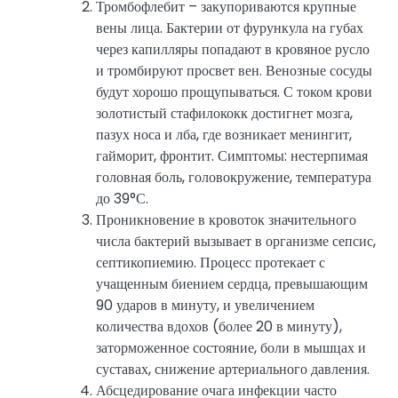
Тромбофлебит – закупориваются крупные
вены лица. Бактерии от фурункула на губах
через капилляры попадают в кровяное русло
и тромбируют просвет вен. Венозные сосуды
будут хорошо прощупываться. С током крови
золотистый стафилококк достигнет мозга,
пазух носа и лба, где возникает менингит,
гайморит, фронтит. Симптомы: нестерпимая
головная боль, головокружение, температура
до 39°С.
Проникновение в кровоток значительного
числа бактерий вызывает в организме сепсис,
септикопиемию. Процесс протекает с
учащенным биением сердца, превышающим
90 ударов в минуту, и увеличением
количества вдохов (более 20 в минуту),
заторможенное состояние, боли в мышцах и
суставах, снижение артериального давления.
Абсцедирование очага инфекции часто