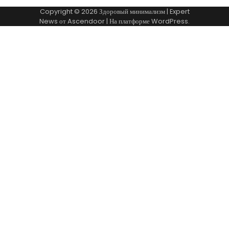
Copyright © 2026
Здоровый минимализм
| Expert
News от
Ascendoor
| На платформе
WordPress
.