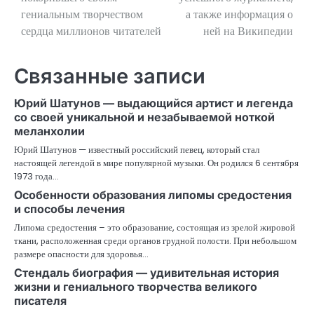
записям
гениальным творчеством
а также информация о
сердца миллионов читателей
ней на Википедии
Связанные записи
Юрий Шатунов — выдающийся артист и легенда
со своей уникальной и незабываемой ноткой
меланхолии
Юрий Шатунов — известный российский певец, который стал
настоящей легендой в мире популярной музыки. Он родился 6 сентября
1973 года…
Особенности образования липомы средостения
и способы лечения
Липома средостения – это образование, состоящая из зрелой жировой
ткани, расположенная среди органов грудной полости. При небольшом
размере опасности для здоровья…
Стендаль биография — удивительная история
жизни и гениального творчества великого
писателя