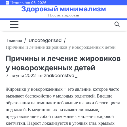
Перейти
Четверг, Авг 06, 2026
Здоровый минимализм
к
Простота здоровья
содержимому
Главная
Uncategorised
Причины и лечение жировиков у новорожденных детей
Причины и лечение жировиков
у новорожденных детей
7 августа 2022
от
znakcomstva_
Жировики у новорожденных – это явление, которое часто
вызывает беспокойство у молодых родителей. Внешне
образования напоминают небольшие шарики белого цвета
под кожей. В медицине их называют липомами,
представляющие собой подкожные скопления жировой
клетчатки. Нарост локализуется в уголках глаз, крыльях