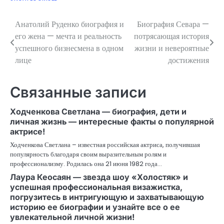
Анатолий Руденко биография и
Биография Севара —
Навигация
его жена — мечта и реальность
потрясающая история
по
успешного бизнесмена в одном
жизни и невероятные
лице
достижения
записям
Связанные записи
Ходченкова Светлана — биография, дети и
личная жизнь — интересные факты о популярной
актрисе!
Ходченкова Светлана – известная российская актриса, получившая
популярность благодаря своим выразительным ролям и
профессионализму. Родилась она 21 июня 1982 года…
Лаура Кеосаян — звезда шоу «Холостяк» и
успешная профессиональная визажистка,
погрузитесь в интригующую и захватывающую
историю ее биографии и узнайте все о ее
увлекательной личной жизни!