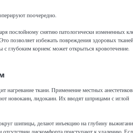
оперируют поочередно.
даря послойному снятию патологически измененных кл
 Это позволяет избежать повреждения здоровых тканей
ы с глубоким корнем: может открыться кровотечение.
ом
ит нагревание ткани. Применение местных анестетиков
уют новокаин, лидокаин. Их вводят шприцами с иглой
округ шипицы, делают инъекцию на глубину выжигани
и отсутствии дискомфорта приступают к удалению. Есл