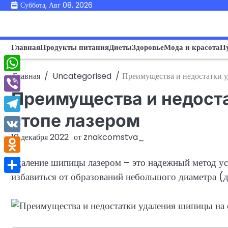
Перейти
Суббота, Авг 08, 2026
к
содержимому
Главная
Продукты питания
Диеты
Здоровье
Мода и красота
П
Главная
Uncategorised
Преимущества и недостатки у
WhatsApp
Преимущества и недост
Viber
стопе лазером
Telegram
10 декабря 2022
от
znakcomstva_
VK
Odnoklassniki
Удаление шипицы лазером – это надежный метод ус
избавиться от образований небольшого диаметра (д
Отправить