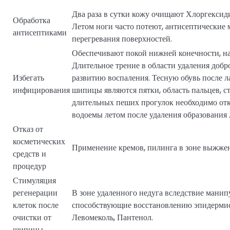
Два раза в сутки кожу очищают Хлоргексид
Обработка
Летом ноги часто потеют, антисептические 
антисептиками
перегревания поверхностей.
Обеспечивают покой нижней конечности, на
Длительное трение в области удаления доб
Избегать
развитию воспаления. Тесную обувь после 
инфицирования
шипицы являются пятки, область пальцев, ст
длительных пеших прогулок необходимо отка
водоемы летом после удаления образования 
Отказ от
косметических
Применение кремов, пилинга в зоне выжже
средств и
процедур
Стимуляция
регенерации
В зоне удаленного недуга вследствие манип
клеток после
способствующие восстановлению эпидермис
очистки от
Левомеколь, Пантенол.
шипицы