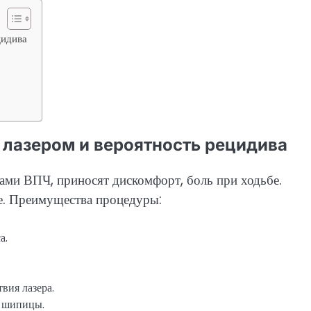
цидива
лазером и вероятность рецидива
ми ВПЧ, приносят дискомфорт, боль при ходьбе.
е. Преимущества процедуры:
а.
вия лазера.
г шипицы.