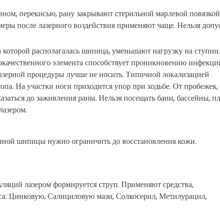
ином, перекисью, рану закрывают стерильной марлевой повязкой
меры после лазерного воздействия применяют чаще. Нельзя допу
 которой располагалась шипица, уменьшают нагрузку на ступни.
рокачественного элемента способствует проникновению инфекци
лазерной процедуры лучше не носить. Типичной локализацией
опа. На участки ноги приходится упор при ходьбе. От пробежек,
заться до заживления раны. Нельзя посещать бани, бассейны, п
лазером.
нной шипицы нужно ограничить до восстановления кожи.
уляций лазером формируется струп. Применяют средства,
а: Цинковую, Салициловую мази, Солкосерил, Метилурацил,