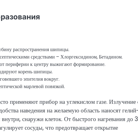
бразования
убину распространения шипицы.
септическими средствами – Хлоргексидином, Бетадином.
 от периферии к центру выжигают формирование.
видируют корень шипицы.
говевшего эпителия вокруг.
ептической марлевой повязкой.
сто применяют прибор на углекислом газе. Излучение 
удобства наведения на желаемую область наносят гелий
 внутри, снаружи клеток. От быстрого нагревания до 
агулирует сосуды, что предотвращает открытие