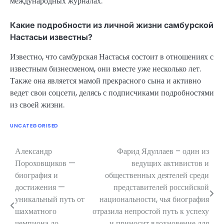
международных журналах.
Какие подробности из личной жизни самбурской
Настасьи известны?
Известно, что самбурская Настасья состоит в отношениях с
известным бизнесменом, они вместе уже несколько лет.
Также она является мамой прекрасного сына и активно
ведет свои соцсети, делясь с подписчиками подробностями
из своей жизни.
UNCATEGORISED
Александр
Фарид Ядуллаев – один из
Навигация
Пороховщиков —
ведущих активистов и
по
биография и
общественных деятелей среди
достижения —
представителей российской
записям
уникальный путь от
национальности, чья биография
шахматного
отразила непростой путь к успеху
чемпиона до
и приносит вдохновение для