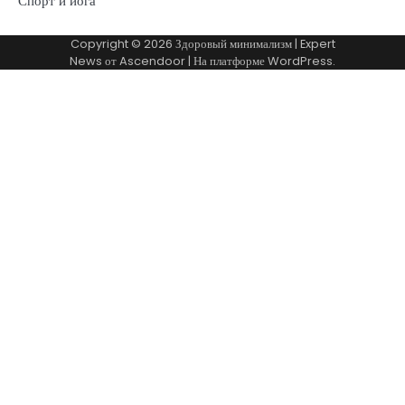
Спорт и йога
Copyright © 2026
Здоровый минимализм
| Expert
News от
Ascendoor
| На платформе
WordPress
.