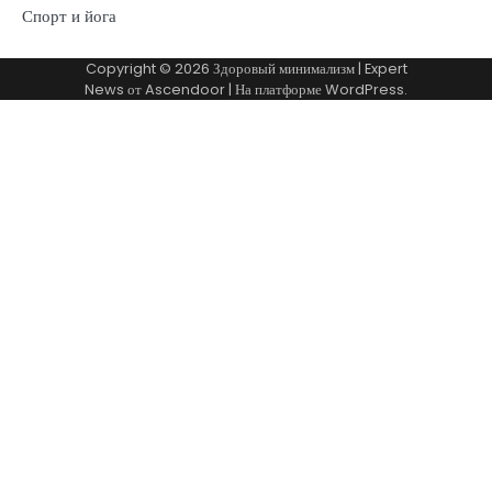
Спорт и йога
Copyright © 2026
Здоровый минимализм
| Expert
News от
Ascendoor
| На платформе
WordPress
.