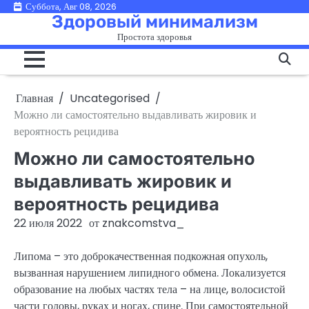
Перейти
Суббота, Авг 08, 2026
Здоровый минимализм
к
Простота здоровья
содержимому
Главная
Uncategorised
Можно ли самостоятельно выдавливать жировик и
вероятность рецидива
Можно ли самостоятельно
выдавливать жировик и
вероятность рецидива
22 июля 2022
от
znakcomstva_
Липома – это доброкачественная подкожная опухоль,
вызванная нарушением липидного обмена. Локализуется
образование на любых частях тела – на лице, волосистой
части головы, руках и ногах, спине. При самостоятельной