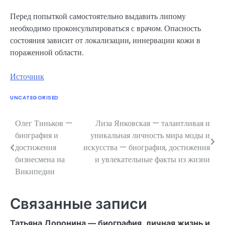
Перед попыткой самостоятельно выдавить липому
необходимо проконсультироваться с врачом. Опасность
состояния зависит от локализации, иннервации кожи в
пораженной области.
Источник
UNCATEGORISED
Олег Тиньков —
Лиза Янковская — талантливая и
Навигация
биография и
уникальная личность мира моды и
по
достижения
искусства — биография, достижения
бизнесмена на
и увлекательные факты из жизни
записям
Википедии
Связанные записи
Татьяна Доронина — биография, личная жизнь и