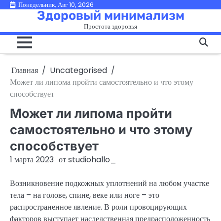
Перейти
Понедельник, Авг 10, 2026
Здоровый минимализм
к
Простота здоровья
содержимому
Главная
Uncategorised
Может ли липома пройти самостоятельно и что этому
способствует
Может ли липома пройти
самостоятельно и что этому
способствует
1 марта 2023
от
studiohallo_
Возникновение подкожных уплотнений на любом участке
тела – на голове, спине, веке или ноге – это
распространенное явление. В роли провоцирующих
факторов выступает наследственная предрасположенность