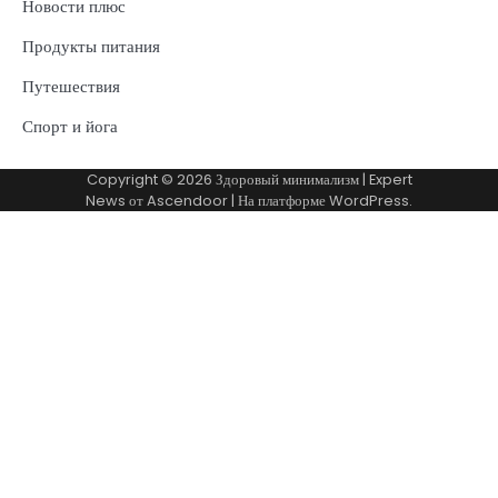
Новости плюс
Продукты питания
Путешествия
Спорт и йога
Copyright © 2026
Здоровый минимализм
| Expert
News от
Ascendoor
| На платформе
WordPress
.