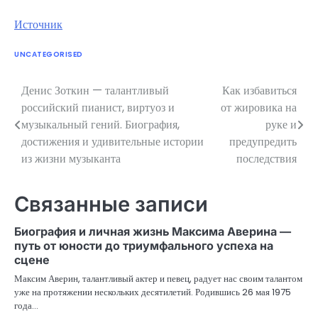
Источник
UNCATEGORISED
Денис Зоткин — талантливый
Как избавиться
Навигация
российский пианист, виртуоз и
от жировика на
по
музыкальный гений. Биография,
руке и
достижения и удивительные истории
предупредить
записям
из жизни музыканта
последствия
Связанные записи
Биография и личная жизнь Максима Аверина —
путь от юности до триумфального успеха на
сцене
Максим Аверин, талантливый актер и певец, радует нас своим талантом
уже на протяжении нескольких десятилетий. Родившись 26 мая 1975
года…