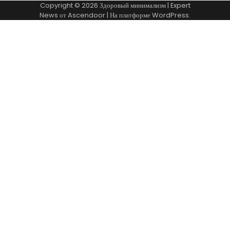
Copyright © 2026
Здоровый минимализм
| Expert
News от
Ascendoor
| На платформе
WordPress
.