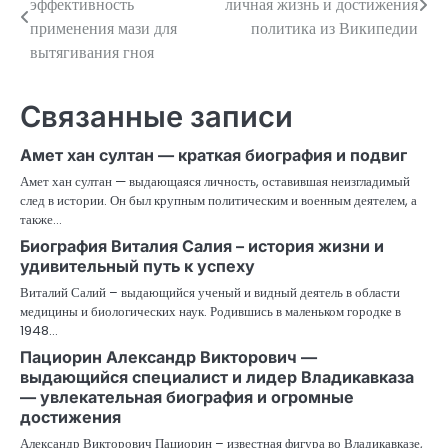
эффективность
личная жизнь и достижения
по
применения мази для
политика из Википедии
вытягивания гноя
записям
Связанные записи
Амет хан султан — краткая биография и подвиг
Амет хан султан — выдающаяся личность, оставившая неизгладимый
след в истории. Он был крупным политическим и военным деятелем, а
также…
Биография Виталия Салия – история жизни и
удивительный путь к успеху
Виталий Салий – выдающийся ученый и видный деятель в области
медицины и биологических наук. Родившись в маленьком городке в
1948…
Пациорин Александр Викторович —
выдающийся специалист и лидер Владикавказа
— увлекательная биография и огромные
достижения
Александр Викторович Пациорин – известная фигура во Владикавказе,