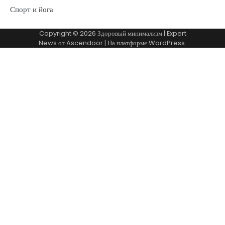
Спорт и йога
Copyright © 2026
Здоровый минимализм
| Expert
News от
Ascendoor
| На платформе
WordPress
.