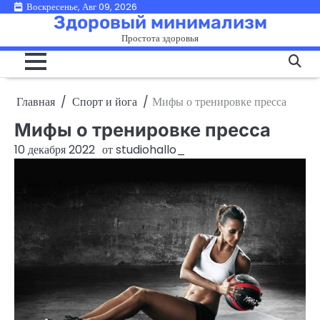
Перейти
Воскресенье, Авг 09, 2026
Здоровый минимализм
к
Простота здоровья
содержимому
Главная
Спорт и йога
Мифы о тренировке пресса
Мифы о тренировке пресса
10 декабря 2022
от
studiohallo_