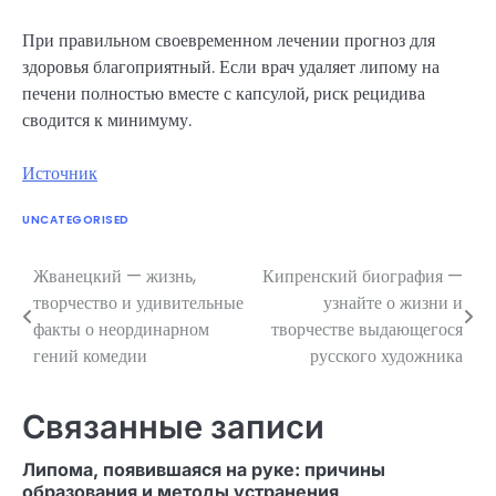
При правильном своевременном лечении прогноз для
здоровья благоприятный. Если врач удаляет липому на
печени полностью вместе с капсулой, риск рецидива
сводится к минимуму.
Источник
UNCATEGORISED
Жванецкий — жизнь,
Кипренский биография —
Навигация
творчество и удивительные
узнайте о жизни и
по
факты о неординарном
творчестве выдающегося
гений комедии
русского художника
записям
Связанные записи
Липома, появившаяся на руке: причины
образования и методы устранения