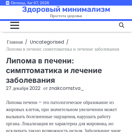
Перейти
Пятница, Авг 07, 2026
Здоровый минимализм
к
Простота здоровья
содержимому
Главная
Uncategorised
Липома в печени: симптоматика и лечение заболевания
Липома в печени:
симптоматика и лечение
заболевания
27 декабря 2022
от
znakcomstva_
Липома печени – это патологическое образование из
жировых клеток, при значительном увеличении может
вызывать болезненные ощущения, нарушать работу
органа. Локализация не характерна для жировика, но
исключать такую возможность нельзя. Заболевание чаще