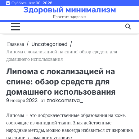
Перейти
Суббота, Авг 08, 2026
Здоровый минимализм
к
Простота здоровья
содержимому
Главная
Uncategorised
Липома с локализацией на спине: обзор средств для
домашнего использования
Липома с локализацией на
спине: обзор средств для
домашнего использования
9 ноября 2022
от
znakcomstva_
Липомы – это доброкачественные образования на коже,
состоящие из липидной ткани. Зная действенные
народные методы, можно навсегда избавиться от жировика
на спине в домашних условиях.