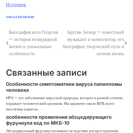
Источник
UNCATEGORISED
Биография кота Георгия
Брутян Зепюр — известный
Навигация
— история незаурядной
музыкант и композитор, его
по
жизни и уникальные
биография, творческий путь и
особенности
личная жизнь
записям
Связанные записи
Особенности симптоматики вируса папилломы
человека
HPV – это заболевание вирусной природы, которое в разной степени
поражает человеческий организм. Им заражено около 80% всего
населения планеты.…
особенности проявления абсцедирующего
фурункула код по МКБ-10
Абсцедирующий фурункул возникает вследствие распространения