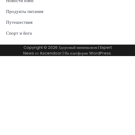
Новости плюс
Продукты питания
Путешествия
Спорт и йога
Copyright © 2026
Здоровый минимализм
| Expert
News от
Ascendoor
| На платформе
WordPress
.