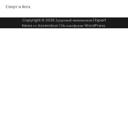
Спорт и йога
Copyright © 2026
Здоровый минимализм
| Expert
News от
Ascendoor
| На платформе
WordPress
.