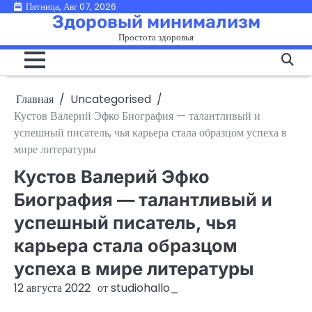
Перейти
Пятница, Авг 07, 2026
Здоровый минимализм
к
Простота здоровья
содержимому
Главная
Uncategorised
Кустов Валерий Эфко Биография — талантливый и
успешный писатель, чья карьера стала образцом успеха в
мире литературы
Кустов Валерий Эфко
Биография — талантливый и
успешный писатель, чья
карьера стала образцом
успеха в мире литературы
12 августа 2022
от
studiohallo_