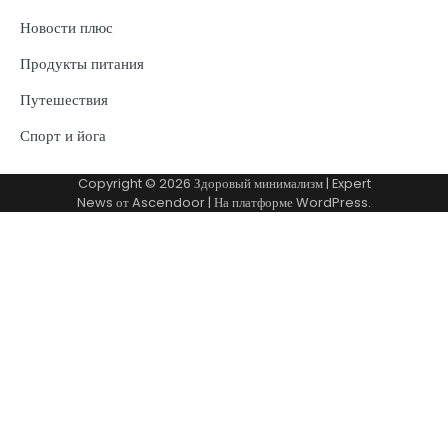
Новости плюс
Продукты питания
Путешествия
Спорт и йога
Copyright © 2026
Здоровый минимализм
| Expert
News от
Ascendoor
| На платформе
WordPress
.